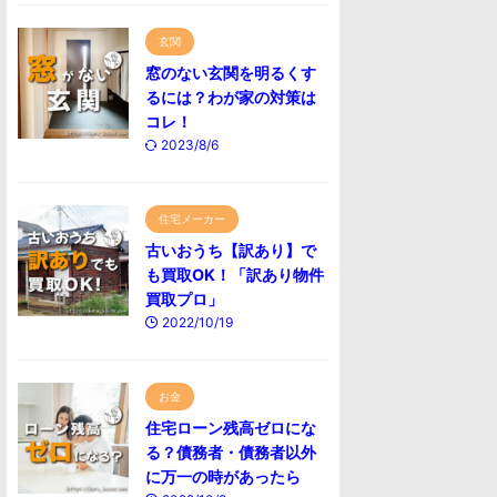
玄関
窓のない玄関を明るくす
るには？わが家の対策は
コレ！
2023/8/6
住宅メーカー
古いおうち【訳あり】で
も買取OK！「訳あり物件
買取プロ」
2022/10/19
お金
住宅ローン残高ゼロにな
る？債務者・債務者以外
に万一の時があったら