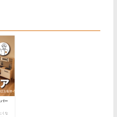
023/8/6
ーバー
たくな