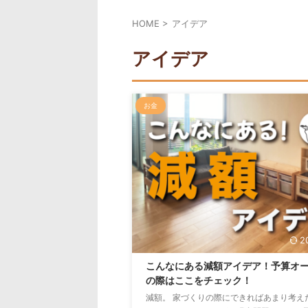
HOME
>
アイデア
アイデア
お金
2
こんなにある減額アイデア！予算オ
の際はここをチェック！
減額。 家づくりの際にできればあまり考え