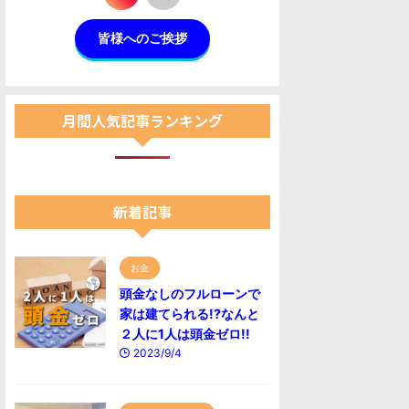
皆様へのご挨拶
月間人気記事ランキング
新着記事
お金
頭金なしのフルローンで
家は建てられる!?なんと
２人に1人は頭金ゼロ!!
2023/9/4