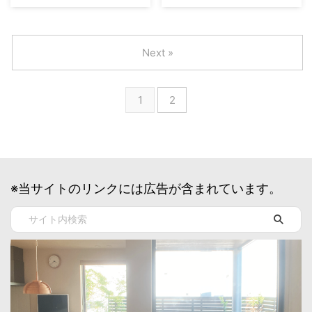
具体的な説明に入っていきます。
注文住宅を建てる決意を決められ
から後悔してしまう可能性があり
返していける範囲はどのくらいな
具体的な家づくりの最初のステッ
たあなた！ おめでとうございま
ます。 そのようなことがな ...
のか？って、なかなか分からない
プは、理想のマイホームのイメー
す！！（何が？） ここから先、
...
ジ作りです！ イメージ作りで絶
普通にやっても約１年、長くなる
Next »
対にやって欲しいことは、とにか
と２年以上かかる可能性もある、
く楽しんでやること！ これから
楽しいながらも大変な旅路が始ま
先、家づくりは本当に大変なこと
ります。 そして旅が始まる前に
1
2
ばかりですが、ここだけは何も心
やっておきたいのが、まずは全体
配することはありません。 思い
像を把握すること。 地図無しで
っきり、家族の夢や理想を詰め込
は目的地に辿り着けないように、
みながら、理想のマイホームを思
家づくりも、まずはゴールまでの
い描く楽しい時間を過ごしましょ
道筋を確認することが大切です。
う
イメージ作り それでは早
このページでは、そんな家づくり
速、おうちのイメージ作りをはじ
の全体の流れについて説明してい
※当サイトのリンクには広告が含まれています。
めていきましょう！ おうちのイ
きます。 家づくりの流れ それで
メージ作りは ...
は早速ですが、まずは家づく ...