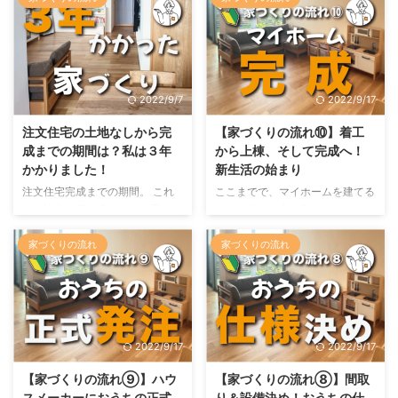
2022/9/7
2022/9/17
注文住宅の土地なしから完
【家づくりの流れ⑩】着工
成までの期間は？私は３年
から上棟、そして完成へ！
かかりました！
新生活の始まり
注文住宅完成までの期間。 これ
ここまでで、マイホームを建てる
から注文住宅を建てようと思った
ための準備は全て整いました！
ときに、気になることの一つです
なら、次にやることは一つだけ。
よね。 そんな注文住宅、土地探
そう、実際に工事をしておうちを
家づくりの流れ
家づくりの流れ
しから開始する場合、平均的には
建てることです！ そして、もち
１～２年かかると言われています
ろん自分でおうちの工事をするこ
が、私の場合は平均の期間では収
となんてできないので、ここから
まらず、何と３年以上も掛かって
は大工さんにおまかせになりま
しまいました！ そこで今回は、
す。 でも、なら自分は何もしな
2022/9/17
2022/9/17
私がわが家を建てようと思い立っ
くても良いかと言われるとそうで
てからおうち完成までの約３年
はなくて、おうち完成までまだま
【家づくりの流れ⑨】ハウ
【家づくりの流れ⑧】間取
間、どんな日々を過ごし、どんな
だ忙しい日々が続きます。 それ
スメーカーにおうちの正式
り＆設備決め！おうちの仕