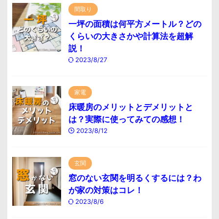
間取り
一坪の面積は何平方メートル？どの
くらいの大きさかや計算法を超解
説！
2023/8/27
家電
床暖房のメリットとデメリットと
は？実際に使ってみての感想！
2023/8/12
玄関
窓のない玄関を明るくするには？わ
が家の対策はコレ！
2023/8/6