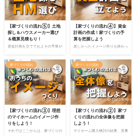
め、マイホーム購入の流れの中
宅ローンです。 住宅ローン、一
で、最も大変で、最も精神面の負
言で言ったらただ単にお金を借り
2022/9/17
2022/9/10
荷が大きくなる時期でもありま
るだけなのですが、実はいろいろ
す。 しかし、ここを乗り越えな
な契約内容があって意外と奥が深
【家づくりの流れ⑤】土地
【家づくりの流れ④】資金
いと念願の注文住宅は手に入りま
いのです。 そのため、決めるの
探し＆ハウスメーカー選び
計画の作成！家づくりの予
せん！ 辛く苦しい時期ですが、
がめんどくさかったり分からなか
＆概算見積もり！
算を把握しよう
一緒に乗り越えていきましょう
ったりして、ついついハウスメー
資金計画を立てておよその予算が
楽しかったイメージ作りも終わっ
(^^) まずは、土地の購入！ 注文
カーや銀行の営業の方の言われる
分かったら、いよいよ家づくりの
て、ここからは現実的な話に移り
住宅でまず一番初めに決めないと
がままに契約してしまいがちで
本格的な行動に入っていきます。
ます。 現実的な話の第一歩は、
...
す。 でも、住宅ローンの契約内
イメージ作りで思い描いたイメー
そう、資金計画の作成です。 ま
家づくりの流れ
家づくりの流れ
容 ...
ジと、資金計画で立てた予算を見
ずはざっくりで良いので、マイホ
ながら、土地探しとハウスメーカ
ーム購入のためにどのくらい予算
ー選びをします。 楽しさ半分・
を掛けれるのかを把握することが
キツさ半分なのが、この土地探し
必要になります。 予算によって
とハウスメーカー選び。 色んな
買える土地や家の広さこれからの
2022/9/17
2022/9/10
土地を見たり、いろんなおうちを
方針がだいぶ変わってきますの
見たりしてテンションが上がるも
で、まずはこれが必須なのです。
【家づくりの流れ③】理想
【家づくりの流れ②】家づ
のの、なかなか決められなくて苦
しかし、人生で初めてのおうちの
のマイホームのイメージ作
くりの流れの全体像を把握
しい思いをすることもあります。
購入。 自分の年収に対して、ど
りをしよう！
しよう！
大変な思いをすることがあります
のくらいならお金を貸してもらえ
それではここからは、家づくりの
マイホーム購入検討の結果、見事
が、ここで妥協すると住み始めて
るのか、また、無理なくローンを