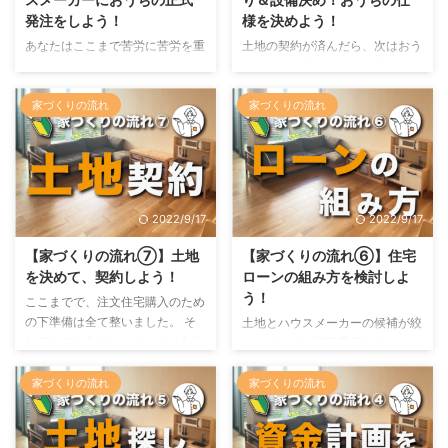
ことを思っていたのかをまとめて
では、家づくりの流れの話もつい
発注をしよう！
様を決めよう！
みました！ このページを読め
に最終回、おうち完成に向かって
あなたはここまで苦労に苦労を重
土地の契約が済んだら、次はおう
ば、家づくりに必要な期間や大変
進んでいきますよ。 工事の流れ
ねて、土地・ハウスメーカー・ロ
ち自体の仕様決めです。 注文住
さ、楽しさなどが具体的にイメー
いよいよこれから、あなたのおう
ーンの契約内容・間取り・おうち
宅最大の醍醐味は、間取りや設備
ジできると思いますので、ぜひ最
ちの工事が始まります。 夢に ...
の設備などを決めてきました。
などの仕様を自分の思い通りにで
家づくりの流れ
家づくりの流れ
後ま ...
マイホームに対する愛情と思い入
きること！ まさに、これからや
れも、もう相当強くなっていると
ろうとすることが、注文住宅を建
思います。 全てが決まったら、
てるうえで最も楽しく、気合が入
いよいよハウスメーカーに正式発
る場面となります。 ただ、自由
注です。 これまでは、紙の上の
にできるということは、それなり
2022/9/17
2022/9/17
設計図やあなたの頭の中にしかな
のリスクを伴います。 自分で良
かった夢のマイホームが、夢から
いと思ったことが実は違ってい
【家づくりの流れ⑦】土地
【家づくりの流れ⑥】住宅
現実の世界へと動き出します。
て、住み始めた後に後悔するのが
を決めて、契約しよう！
ローンの組み方を検討しよ
もちろん、一度正式発注すると簡
注文住宅あるあるだからです。
う！
ここまでで、注文住宅購入のため
単には後には戻れなくなります。
そんなことになったら、とても嫌
の下準備は全て整いました。 そ
土地とハウスメーカーの候補が絞
おうちの内容に問題ないかもう一
ですよね。 なので、このブログ
してここからは、いよいよそれら
られてきて、概算見積もりをもら
度しっかり確認した後に、この先
で間取りや設備の勉強を一緒にし
を契約する段階に入ります。 人
いました。 当たり前ではありま
に進んでいってくださいね。 ...
て、住んでから絶対後悔しないお
生でこれまで一度も経験したこと
すが、何千万という金額、とても
家づくりの流れ
家づくりの流れ
う ...
のない、数千万というお金が関わ
手持ちのお金で支払うことなどで
る書類に、次々とサインをしてい
きません。 そうなると、必ず利
かなければなりません。 そのた
用しなければならなくなるのが住